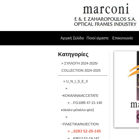
Αρχική Σελίδα
Ποιοί είμαστε
Επικοινωνία
Κατηγορίες
» ΣΥΛΛΟΓΗ 2024-2025/
COLLECTION 2024-2025
» U_N_I_S_E_X
»
~ΚΟΚΑΛΙΝΑ/ACCETATE
» ...FG1085 47-21-140
κόκαλο-μέταλλο-φλεξ
»
~ΠΛΑΣΤΙΚΑ/INJECTION
» ...0283 52-20-145
» ...K9013 52-19-147