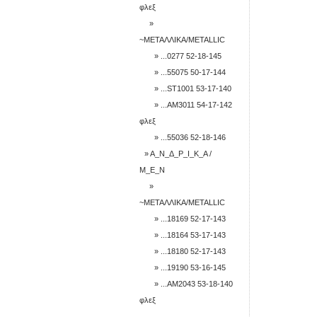
φλεξ
»
~ΜΕΤΑΛΛΙΚΑ/METALLIC
» ...0277 52-18-145
» ...55075 50-17-144
» ...ST1001 53-17-140
» ...AM3011 54-17-142
φλεξ
» ...55036 52-18-146
» Α_Ν_Δ_Ρ_Ι_Κ_Α /
M_E_N
»
~ΜΕΤΑΛΛΙΚΑ/METALLIC
» ...18169 52-17-143
» ...18164 53-17-143
» ...18180 52-17-143
» ...19190 53-16-145
» ...AM2043 53-18-140
φλεξ