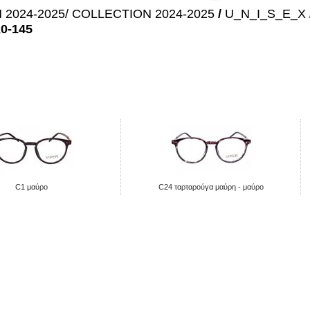
2024-2025/ COLLECTION 2024-2025
/
U_N_I_S_E_X
20-145
C1 μαύρο
C24 ταρταρούγα μαύρη - μαύρο