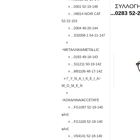
ΣΥΛΛΟΓΗ 
» ...0301 52-19-148
...0283 52-
» ...V8014 NOIR CAT
52-22-153
» ...0304 49-20-144
» ...S32058-1 54-21-147
»
~ΜΕΤΑΛΛΙΚΑ/METALLIC
» ...0183 49-18-143
» ...S11211 50-19-142
» ...M91106 48-17-142
» Γ_Υ_Ν_Α_Ι_Κ_Ε_Ι_Α /
W_O_M_E_N
»
~ΚΟΚΑΛΙΝΑ/ACCETATE
» ...FG1097 52-19-140
φλεξ
» ...FG1100 52-18-140
φλεξ
» ...VS4141 52-18-140